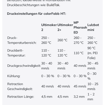
benutzen, idealerweise in Kombination mit
Druckbeschichtungen wie
BuildTak
.
Druckeinstellungen für colorFabb HT:
MP
Ultimaker
Ultimaker
Lulzbot
Pharaoh
2
2+
mini
ED
Druck-
250 -
260 -
250 -
260 °C
Temperaturbereich:
260 °C
270 °C
260 °C
90 °C
Druckbett-
110 -
110 -
110 °C
(m. PEI
Temperatur:
120 °C
120 °C
Folie)
30 - 40
30 - 40
30 - 45
Druckgeschwindigkeit:
40 mm/s
mm/s
mm/s
mm/s
0 - 30
Kühlung:
0 - 30 %
0 - 30 %
0 - 30 %
%
Retraction
10 - 25
40 mm/s
40 mm/s
45 mm/s
Geschwindigkeit:
mm/s
1 - 2
Retraction Länge:
4,5 mm
4,5 mm
3,2 mm
mm