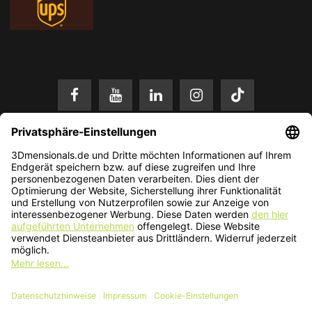
* Alle Preise in EUR inkl. gesetzl. Mehrwertsteuer zzgl.
Versandkosten
.
Änderungen und Irrtümer vorbehalten. Nur solange der Vorrat reicht.
© 2026 3Dmensionals / PONTIALIS GmbH & Co. KG - All Rights Reserved.​
Kundenbewertung