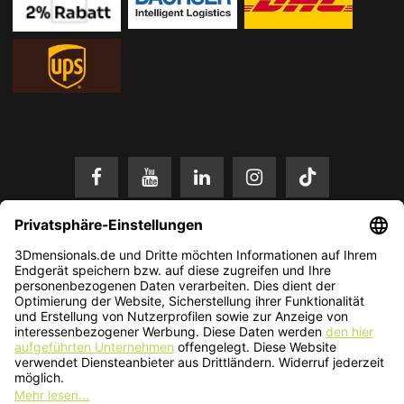
* Alle Preise in EUR inkl. gesetzl. Mehrwertsteuer zzgl.
Versandkosten
.
Änderungen und Irrtümer vorbehalten. Nur solange der Vorrat reicht.
© 2026 3Dmensionals / PONTIALIS GmbH & Co. KG - All Rights Reserved.​
Kundenbewertung