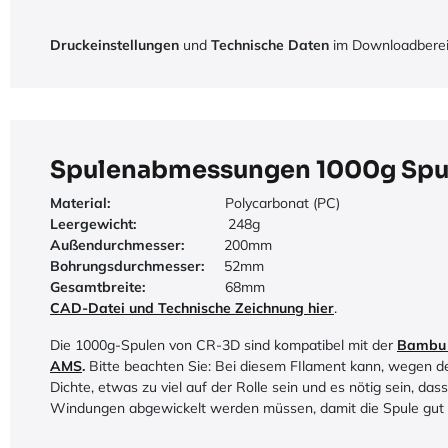
Druckeinstellungen
und
Technische Daten
im Downloadberei
Spulenabmessungen
1000g Spu
Material:
​Polycarbonat (PC)
Leergewicht:
​
​248g
Außendurchmesser:
​200mm
​Bohrungsdurchmesser:
​52mm
Gesamtbreite:
​68mm
CAD-Datei und Technische Zeichnung hier
.
Die 1000g-Spulen von CR-3D sind kompatibel mit der
Bambu
AMS
.
Bitte beachten Sie: Bei diesem FIlament kann, wegen d
Dichte, etwas zu viel auf der Rolle sein und es nötig sein, das
Windungen abgewickelt werden müssen, damit die Spule gut a