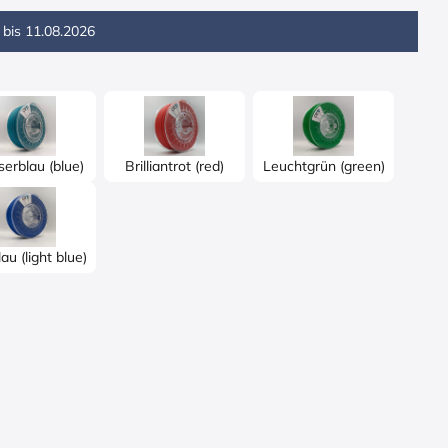
 bis
11.08.2026
erblau (blue)
Brilliantrot (red)
Leuchtgrün (green)
au (light blue)