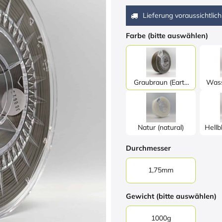
Lieferung voraussichtlich
Farbe (bitte auswählen)
Graubraun (Earth
Wass
Grey)
Natur (natural)
Hellbl
Durchmesser
1,75mm
Gewicht (bitte auswählen)
1000g