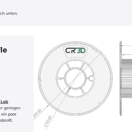
ch unten.
le
 Lab
er geringen
s ein paar
brollt.