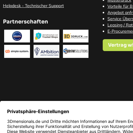
Musterdruck
Helpdesk - Technischer Support
Vorteile für 
Angebot anf
Service Übers
Partnerschaften
Leasing / Ra
E-Procureme
Vertrag w
* Alle Preise in EUR inkl. ge