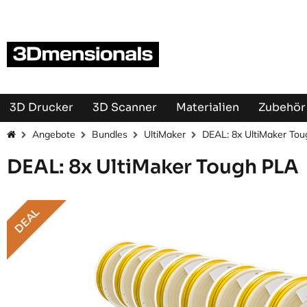
Zum Inhalt springen
3D Drucker
3D Scanner
Materialien
Zubehör 
Angebote
Bundles
UltiMaker
DEAL: 8x UltiMaker To
DEAL: 8x UltiMaker Tough PLA
DEAL