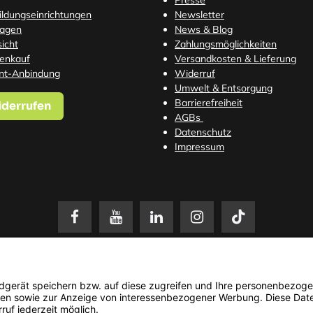
Presse
Bildungseinrichtungen
Newsletter
ragen
News & Blog
icht
Zahlungsmöglichkeiten
tenkauf
Versandkosten
& Lieferung
nt-Anbindung
Widerruf
Umwelt & Entsorgung
Barrierefreiheit
iderrufen
AGBs
Datenschutz
Impressum
setzl. Mehrwertsteuer zzgl.
Versandkosten
. Änderungen und Irrtümer vorbehalten. N
© 2026 3Dmensionals / PONTIALIS GmbH & Co. KG - All Rights Reserved.​