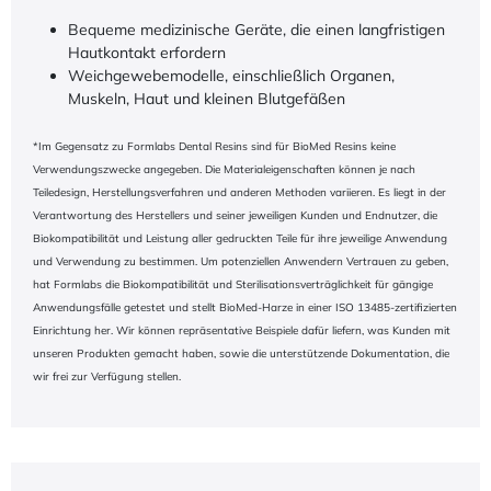
Bequeme medizinische Geräte, die einen langfristigen
Hautkontakt erfordern
Weichgewebemodelle, einschließlich Organen,
Muskeln, Haut und kleinen Blutgefäßen
*Im Gegensatz zu Formlabs Dental Resins sind für BioMed Resins keine
Verwendungszwecke angegeben. Die Materialeigenschaften können je nach
Teiledesign, Herstellungsverfahren und anderen Methoden variieren. Es liegt in der
Verantwortung des Herstellers und seiner jeweiligen Kunden und Endnutzer, die
Biokompatibilität und Leistung aller gedruckten Teile für ihre jeweilige Anwendung
und Verwendung zu bestimmen. Um potenziellen Anwendern Vertrauen zu geben,
hat Formlabs die Biokompatibilität und Sterilisationsverträglichkeit für gängige
Anwendungsfälle getestet und stellt BioMed-Harze in einer ISO 13485-zertifizierten
Einrichtung her. Wir können repräsentative Beispiele dafür liefern, was Kunden mit
unseren Produkten gemacht haben, sowie die unterstützende Dokumentation, die
wir frei zur Verfügung stellen.