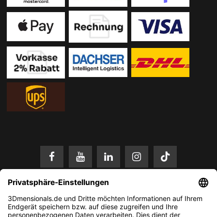
* Alle Preise in EUR inkl. gesetzl. Mehrwertsteuer zzgl.
Versandkosten
.
Änderungen und Irrtümer vorbehalten. Nur solange der Vorrat reicht.
© 2026 3Dmensionals / PONTIALIS GmbH & Co. KG - All Rights Reserved.​