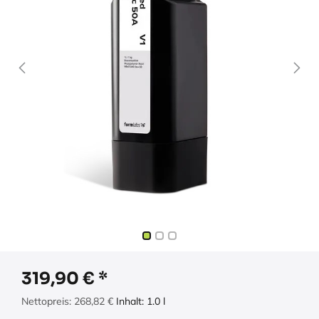
319,90
€
Nettopreis:
268,82
€
Inhalt:
1.0
l