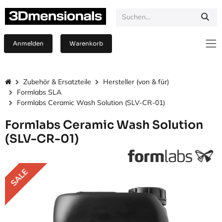
Zum Inhalt springen
Anmelden
Warenkorb
Zubehör & Ersatzteile
Hersteller (von & für)
Formlabs SLA
Formlabs Ceramic Wash Solution (SLV-CR-01)
Formlabs Ceramic Wash Solution
(SLV-CR-01)
SALE