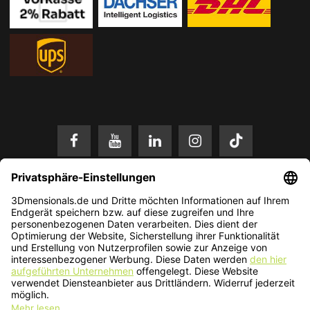
* Alle Preise in EUR inkl. gesetzl. Mehrwertsteuer zzgl.
Versandkosten
.
Änderungen und Irrtümer vorbehalten. Nur solange der Vorrat reicht.
© 2026 3Dmensionals / PONTIALIS GmbH & Co. KG - All Rights Reserved.​
Kundenbewertung