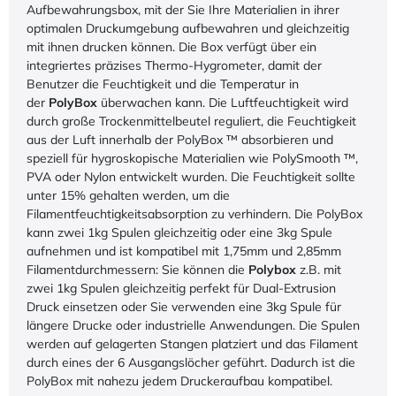
Aufbewahrungsbox, mit der Sie Ihre Materialien in ihrer
optimalen Druckumgebung aufbewahren und gleichzeitig
mit ihnen drucken können. Die Box verfügt über ein
integriertes präzises Thermo-Hygrometer, damit der
Benutzer die Feuchtigkeit und die Temperatur in
der
PolyBox
überwachen kann. Die Luftfeuchtigkeit wird
durch große Trockenmittelbeutel reguliert, die Feuchtigkeit
aus der Luft innerhalb der PolyBox ™ absorbieren und
speziell für hygroskopische Materialien wie PolySmooth ™,
PVA oder Nylon entwickelt wurden. Die Feuchtigkeit sollte
unter 15% gehalten werden, um die
Filamentfeuchtigkeitsabsorption zu verhindern. Die PolyBox
kann zwei 1kg Spulen gleichzeitig oder eine 3kg Spule
aufnehmen und ist kompatibel mit 1,75mm und 2,85mm
Filamentdurchmessern: Sie können die
Polybox
z.B. mit
zwei 1kg Spulen gleichzeitig perfekt für Dual-Extrusion
Druck einsetzen oder Sie verwenden eine 3kg Spule für
längere Drucke oder industrielle Anwendungen. Die Spulen
werden auf gelagerten Stangen platziert und das Filament
durch eines der 6 Ausgangslöcher geführt. Dadurch ist die
PolyBox mit nahezu jedem Druckeraufbau kompatibel.