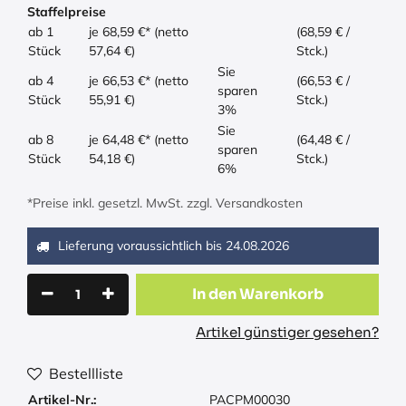
Staffelpreise
ab 1
je 68,59 €* (netto
(68,59 € /
Stück
57,64 €)
Stck.)
Sie
ab 4
je 66,53 €* (netto
(66,53 € /
sparen
Stück
55,91 €)
Stck.)
3%
Sie
ab 8
je 64,48 €* (netto
(64,48 € /
sparen
Stück
54,18 €)
Stck.)
6%
*Preise inkl. gesetzl. MwSt. zzgl. Versandkosten
Lieferung voraussichtlich bis
24.08.2026
In den Warenkorb
Artikel günstiger gesehen?
Bestellliste
Artikel-Nr.:
PACPM00030