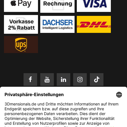
* Alle Preise in EUR inkl. gesetzl. Mehrwertsteuer zzgl.
Versandkosten
.
Änderungen und Irrtümer vorbehalten. Nur solange der Vorrat reicht.
© 2026 3Dmensionals / PONTIALIS GmbH & Co. KG - All Rights Reserved.​