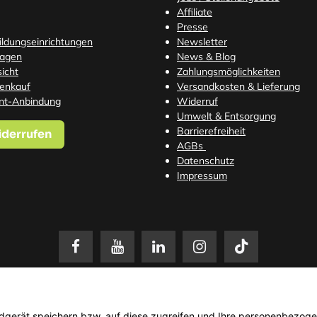
Affiliate
Presse
Bildungseinrichtungen
Newsletter
ragen
News & Blog
icht
Zahlungsmöglichkeiten
tenkauf
Versandkosten
& Lieferung
nt-Anbindung
Widerruf
Umwelt & Entsorgung
Barrierefreiheit
iderrufen
AGBs
Datenschutz
Impressum
setzl. Mehrwertsteuer zzgl.
Versandkosten
. Änderungen und Irrtümer vorbehalten. N
© 2026 3Dmensionals / PONTIALIS GmbH & Co. KG - All Rights Reserved.​