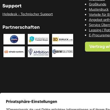
Großkunde
Support
Musterdruck
Helpdesk - Technischer Support
Vorteile für 
Angebot anf
Service Übers
Partnerschaften
Leasing / Ra
E-Procureme
Vertrag w
* Alle Preise in EUR inkl. ge