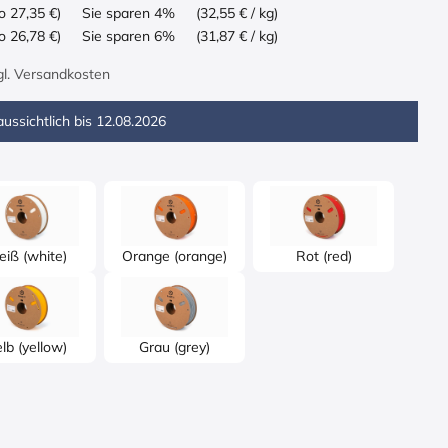
o 27,35 €)
Sie sparen 4%
(32,55 € / kg)
o 26,78 €)
Sie sparen 6%
(31,87 € / kg)
zgl. Versandkosten
ussichtlich bis
12.08.2026
iß (white)
Orange (orange)
Rot (red)
lb (yellow)
Grau (grey)