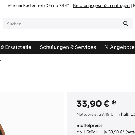
Versandkostenfrei
(DE) ab 79 €* |
Beratungsgespräch anfragen
| 
& Ersatzteile
Schulungen & Services
% Angebote
A
33,90
€
Nettopreis:
28,49
€
Inhalt:
1.
Staffelpreise
ab 1 Stück
je 33,90 €* (nett