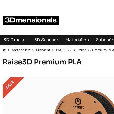
Zum Inhalt springen
3D Drucker
3D Scanner
Materialien
Zubehör 
Materialien
Filament
RAISE3D
Raise3D Premium PL
Raise3D Premium PLA
SALE