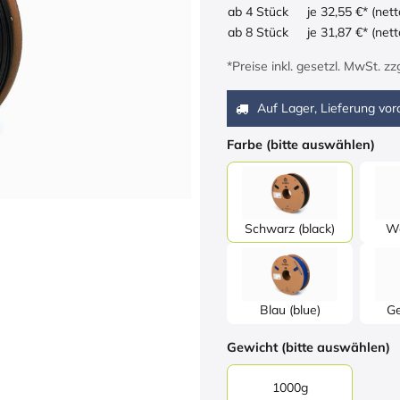
ab 4 Stück
je 32,55 €* (nett
ab 8 Stück
je 31,87 €* (nett
*Preise inkl. gesetzl. MwSt. z
Auf Lager, Lieferung vora
Farbe (bitte auswählen)
Schwarz (black)
We
Blau (blue)
Ge
Gewicht (bitte auswählen)
1000g