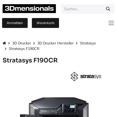
Zum Inhalt springen
Anmelden
Warenkorb
3D Drucker
3D Drucker Hersteller
Stratasys
Stratasys F190CR
Stratasys F190CR