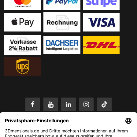
* Alle Preise in EUR inkl. gesetzl. Mehrwertsteuer zzgl.
Versandkosten
.
Änderungen und Irrtümer vorbehalten. Nur solange der Vorrat reicht.
© 2026 3Dmensionals / PONTIALIS GmbH & Co. KG - All Rights Reserved.​