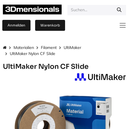
Zum Inhalt springen
Anmelden
Warenkorb
Materialien
Filament
UltiMaker
UltiMaker Nylon CF Slide
UltiMaker Nylon CF Slide