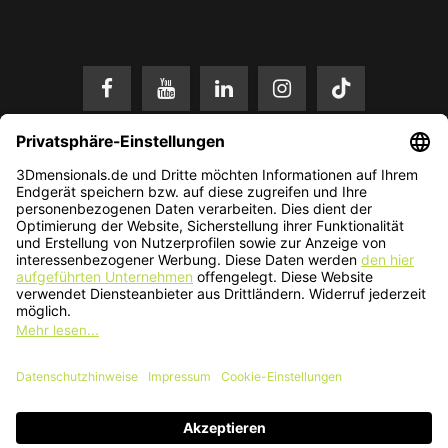
* Alle Preise in EUR inkl. gesetzl. Mehrwertsteuer zzgl.
Versandkosten
.
Änderungen und Irrtümer vorbehalten. Nur solange der Vorrat reicht.
© 2026 3Dmensionals / PONTIALIS GmbH & Co. KG - All Rights Reserved.​
Kundenbewertung