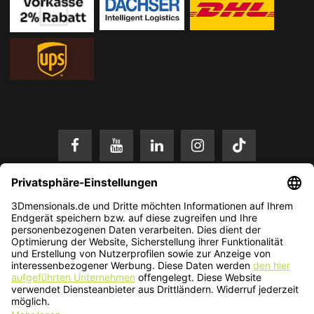
* Alle Preise in EUR inkl. gesetzl. Mehrwertsteuer zzgl.
Versandkosten
.
Änderungen und Irrtümer vorbehalten. Nur solange der Vorrat reicht.
© 2026 3Dmensionals / PONTIALIS GmbH & Co. KG - All Rights Reserved.​
Kundenbewertung