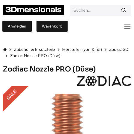
Zum Inhalt springen
Anmelden
Warenkorb
Zubehör & Ersatzteile
Hersteller (von & für)
Zodiac 3D
Zodiac Nozzle PRO (Düse)
Zodiac Nozzle PRO (Düse)
SALE