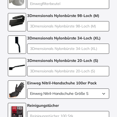
3Dmensionals Nylonbürste 98-Loch (M)
3Dmensionals Nylonbürste 34-Loch (XL)
3Dmensionals Nylonbürste 20-Loch (S)
Einweg Nitril-Handschuhe 100er Pack
Reinigungstücher