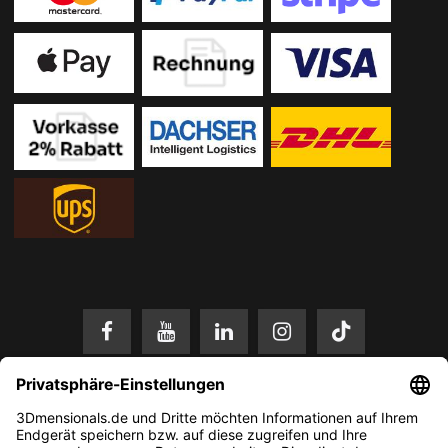
* Alle Preise in EUR inkl. gesetzl. Mehrwertsteuer zzgl.
Versandkosten
.
Änderungen und Irrtümer vorbehalten. Nur solange der Vorrat reicht.
© 2026 3Dmensionals / PONTIALIS GmbH & Co. KG - All Rights Reserved.​