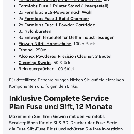
Formlabs Fuse 1 Printer Stand (Untergestell)
2x
Formlabs SLS-Powder nach Wahl
2x
Formlabs Fuse 1 Build Chamber
2x
Formlabs Fuse 1 Powder Cartridge
3x
Nylonbürsten
3x
Einwegfilterbeutel für Delfin Industriesauger
Einweg Nitril-Handschuhe
, 100er Pack
Ethanol
, 250ml
Alconox Powdered Precision Cleaner
, 3 Beutel
Cleaning Swabs
, 50 Stück
Reinigungstücher
, 100 Stück
Für detaillierte Beschreibungen klicken Sie auf die einzelnen
Komponenten und folgen den Links.
Inklusive Complete Service
Plan Fuse und Sift, 12 Monate
Maximieren Sie Ihren Gewinn mit den Formlabs
Serviceplänen für die SLS-3D-Drucker der Fuse-Serie,
die Fuse Sift /Fuse Blast und schützen SIe Ihre Investition