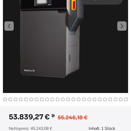
53.839,27
€
55.246,18
€
Nettopreis:
45.243,08
€
Inhalt:
1
Stück