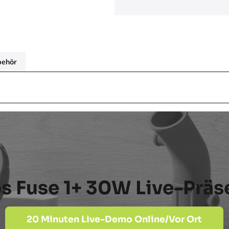
behör
s Fuse 1+ 30W Live-Präs
20 Minuten Live-Demo Online/Vor Ort