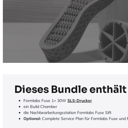
Dieses Bundle enthält
Formlabs Fuse 1+ 30W
SLS-Drucker
ein Build Chamber
die Nachbearbeitungsstation Formlabs Fuse Sift
Optional:
Complete Service Plan für Formlabs Fuse und F