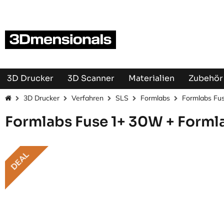
Zum Inhalt springen
3D Drucker
3D Scanner
Materialien
Zubehör 
3D Drucker
Verfahren
SLS
Formlabs
Formlabs Fus
Formlabs Fuse 1+ 30W + Formla
DEAL